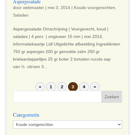
Aspergesalade
door
webmaster
|
mei 3, 2014
|
Koude voorgerechten
,
Salades
Aspergesalade Omschrijving | Voorgerecht, koud |
salades | 4 pers | ongeveer 15 min | mei 2014,
informatiekaartje Lidl Uitgelichte afbeelding Ingrediënten
750 gr asperges 200 gr gerookte zalm 250 gr
krielaardappeltjes 25 gr boter 2 tomaten rucola sap
van ½ citroen 3...
«
1
2
3
4
»
Categorieën
Categorieën