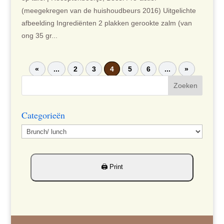
(meegekregen van de huishoudbeurs 2016) Uitgelichte
afbeelding Ingrediënten 2 plakken gerookte zalm (van
ong 35 gr...
«
...
2
3
4
5
6
...
»
Categorieën
Categorieën