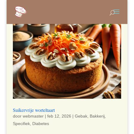
Suikervrije worteltaart
door
webmaster
|
feb 12, 2026
|
Gebak
,
Bakkerij
,
Specifiek
,
Diabetes