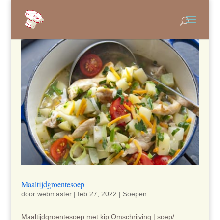
Maaltijdgroentesoep
door
webmaster
|
feb 27, 2022
|
Soepen
Maaltijdgroentesoep met kip Omschrijving | soep/