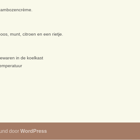
 frambozencrème.
s, munt, citroen en een rietje.
ewaren in de koelkast
temperatuur
eund door
WordPress