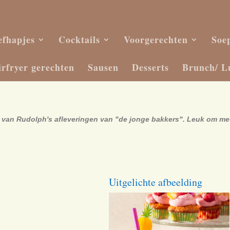
efhapjes
Cocktails
Voorgerechten
Soe
irfryer gerechten
Sausen
Desserts
Brunch/ L
en van Rudolph's afleveringen van "de jonge bakkers". Leuk om me
Uitgelichte afbeelding