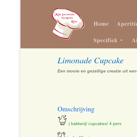
Home
Aperiti
Specifiek
A
Limonade Cupcake
Een mooie en gezellige creatie uit e
Omschrijving
​ | bakkerij/ cupcakes/ 4 pers