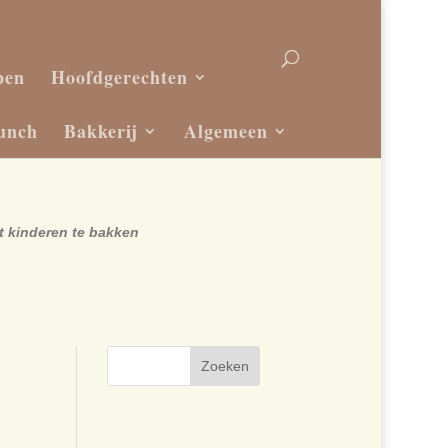
pen
Hoofdgerechten
unch
Bakkerij
Algemeen
t kinderen te bakken