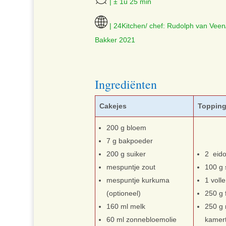
| ± 1u 25 min
| 24Kitchen/ chef: Rudolph van Veen
Bakker 2021
Ingrediënten
Cakejes
Toppin
200 g bloem
7 g bakpoeder
200 g suiker
2 eido
mespuntje zout
100 g 
mespuntje kurkuma
1 voll
(optioneel)
250 g
160 ml melk
250 g 
60 ml zonnebloemolie
kamer