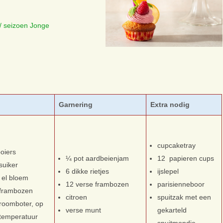
/ seizoen Jonge
g
Garnering
Extra nodig
cupcaketray
oiers
¼ pot aardbeienjam
12 papieren cups
suiker
6 dikke rietjes
ijslepel
e el bloem
12 verse frambozen
parisienneboor
 frambozen
citroen
spuitzak met een
roomboter, op
verse munt
gekarteld
temperatuur
spuitmondje