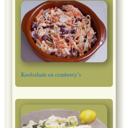
Koolsalade en cranberry’s