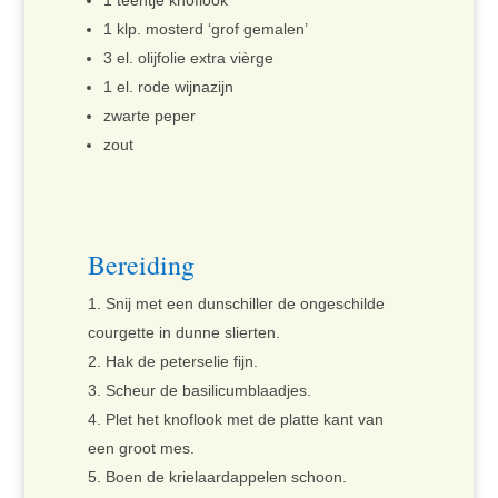
1 teentje knoflook
1 klp. mosterd ‘grof gemalen’
3 el. olijfolie extra vièrge
1 el. rode wijnazijn
zwarte peper
zout
Bereiding
Snij met een dunschiller de ongeschilde
courgette in dunne slierten.
Hak de peterselie fijn.
Scheur de basilicumblaadjes.
Plet het knoflook met de platte kant van
een groot mes.
Boen de krielaardappelen schoon.