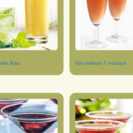
mba Rum
Gin-bubbels 3 vruchten