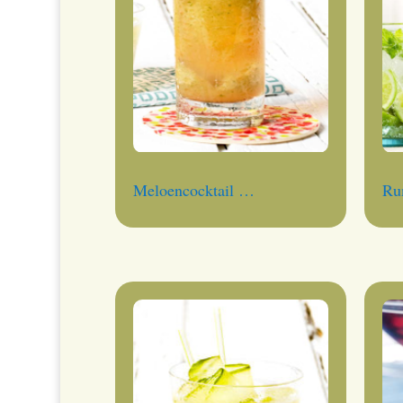
Meloencocktail …
Ru