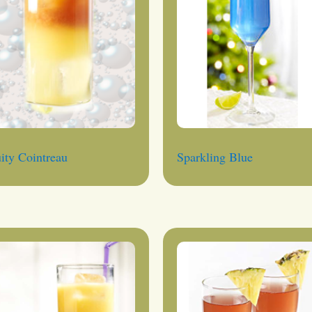
ity Cointreau
Sparkling Blue