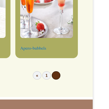
Apero-bubbels
«
1
2