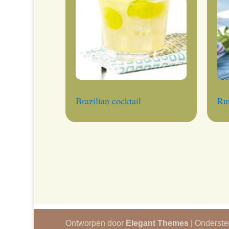
Brazilian cocktail
Ru
Ontworpen door
Elegant Themes
| Onderst