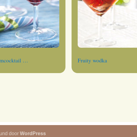
mcocktail …
Fruity wodka
eund door
WordPress