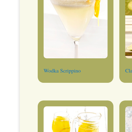
Wodka Scrippino
Cla