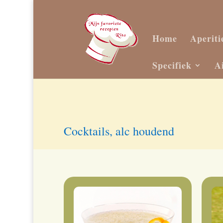
Home
Aperiti
Specifiek
A
Cocktails, alc houdend