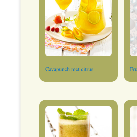
Cavapunch met citrus
Fru