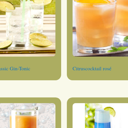
ssic Gin-Tonic
Citruscocktail rosé