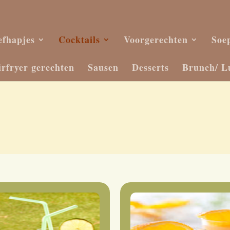
efhapjes
Cocktails
Voorgerechten
Soe
irfryer gerechten
Sausen
Desserts
Brunch/ L