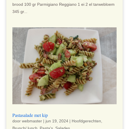
brood 100 gr Parmigiano Reggiano 1 ei 2 el tarwebloem
345 gr...
Pastasalade met kip
door
webmaster
|
jun 19, 2024
|
Hoofdgerechten
,
Brunch/ lunch
,
Pasta's
,
Salades