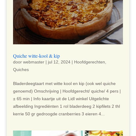
Quiche witte-kool & kip
door
webmaster
|
jul 12, 2024
|
Hoofdgerechten
,
Quiches
Bladerdeegtaart met witte kool en kip (ook wel quiche
genoemd) Omschrijving | Hoofdgerecht/ quiche/ 4 pers |
± 65 min | Info kaartje uit de Lidl winkel Uitgelichte
afbeelding Ingrediënten 1 rol bladerdeeg 2 kipfilets 2 thl
kerrie 50 gr gedroogde cranberries 3 eieren 4...