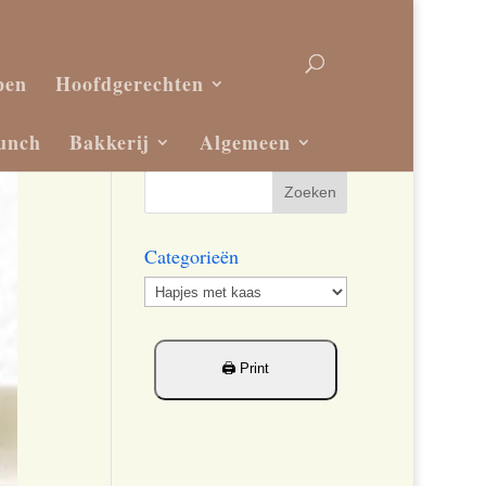
pen
Hoofdgerechten
unch
Bakkerij
Algemeen
Categorieën
Categorieën