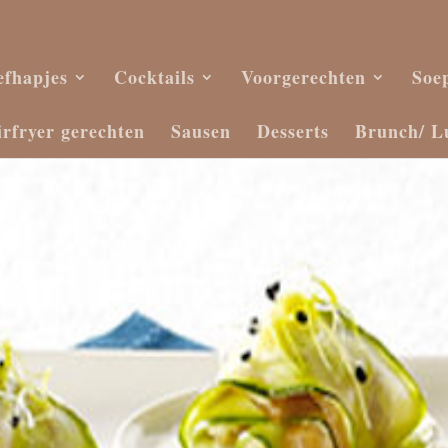
efhapjes
Cocktails
Voorgerechten
Soe
irfryer gerechten
Sausen
Desserts
Brunch/ L