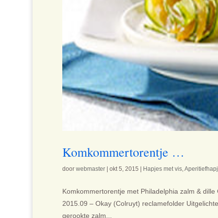
Komkommertorentje …
door
webmaster
|
okt 5, 2015
|
Hapjes met vis
,
Aperitiefhap
Komkommertorentje met Philadelphia zalm & dille Om
2015.09 – Okay (Colruyt) reclamefolder Uitgelicht
gerookte zalm...