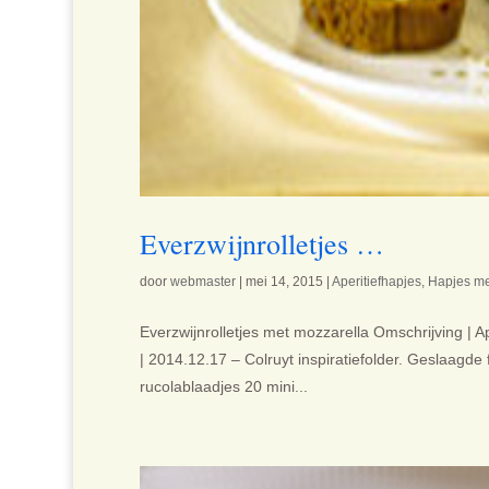
Everzwijnrolletjes …
door
webmaster
|
mei 14, 2015
|
Aperitiefhapjes
,
Hapjes me
Everzwijnrolletjes met mozzarella Omschrijving | 
| 2014.12.17 – Colruyt inspiratiefolder. Geslaagde
rucolablaadjes 20 mini...