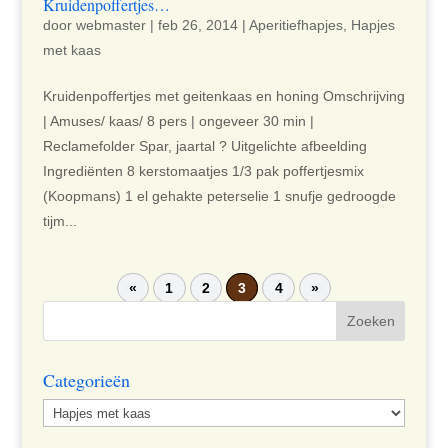
Kruidenpoffertjes…
door
webmaster
|
feb 26, 2014
|
Aperitiefhapjes
,
Hapjes
met kaas
Kruidenpoffertjes met geitenkaas en honing Omschrijving
| Amuses/ kaas/ 8 pers | ongeveer 30 min |
Reclamefolder Spar, jaartal ? Uitgelichte afbeelding
Ingrediënten 8 kerstomaatjes 1/3 pak poffertjesmix
(Koopmans) 1 el gehakte peterselie 1 snufje gedroogde
tijm...
«
1
2
3
4
»
Categorieën
Categorieën