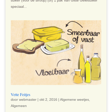
suiker (voor de siroop) (of) 1 pak Van Gilse Geleisuiker
speciaal...
Vette Feitjes
door
webmaster
|
okt 2, 2016
|
Algemene weetjes
,
Algemeen