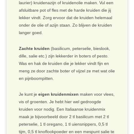
laurier) kruidenazijn of kruidenolie maken. Vul een
afsluitbare pot of fles met de harde kruiden die jij
lekker vindt. Zorg ervoor dat de kruiden helemaal
onder de olie of azijn staan. Zo blijven de kruiden
langer goed.
Zachte kruiden
(basilicum, peterselie, bieslook,
dille, salie etc.) zijn lekkerder in boters of pesto.
Was en hak de kruiden die je lekker vindt fijn en
meng ze door zachte boter of vijzel ze met wat olie
en pijnboompitten.
Je kunt je
eigen kruidenmixen
maken voor vlees,
vis of groenten. Je hebt hier wel gedroogde
kruiden voor nodig. Een Italiaanse kruidenmix
maak je bijvoorbeeld door 2 tl basilicum met 2 tl
peterselie, 1 tl oregano, 1 tl uiensnippers, 0,5 tl
tijm, 0,5 tl knoflookpoeder en een mespunt salie te