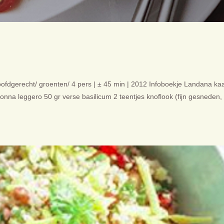
fdgerecht/ groenten/ 4 pers | ± 45 min | 2012 Infoboekje Landana ka
onna leggero 50 gr verse basilicum 2 teentjes knoflook (fijn gesneden,