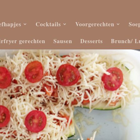
efhapjes
Cocktails
Voorgerechten
Soe
irfryer gerechten
Sausen
Desserts
Brunch/ L