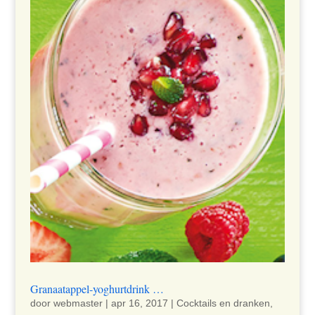
Granaatappel-yoghurtdrink …
door
webmaster
|
apr 16, 2017
|
Cocktails en dranken
,