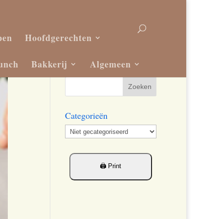
pen
Hoofdgerechten
unch
Bakkerij
Algemeen
Categorieën
Categorieën