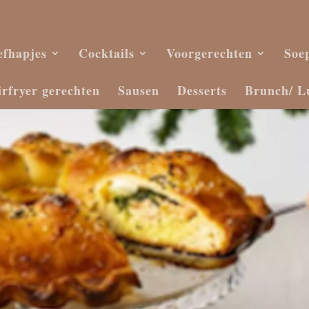
efhapjes
Cocktails
Voorgerechten
Soe
irfryer gerechten
Sausen
Desserts
Brunch/ L