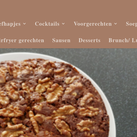
efhapjes
Cocktails
Voorgerechten
Soe
irfryer gerechten
Sausen
Desserts
Brunch/ L