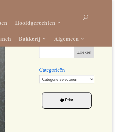
pen
Hoofdgerechten
unch
Bakkerij
Algemeen
Categorieën
Categorieën