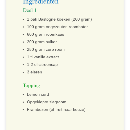
Ingrediënten
Deel 1
1 pak Bastogne koeken (260 gram)
100 gram ongezouten roomboter
600 gram roomkaas
200 gram suiker
250 gram zure room
1 tl vanille extract
1-2 el citroensap
3 eieren
Topping
Lemon curd
Opgeklopte slagroom
Frambozen (of fruit naar keuze)