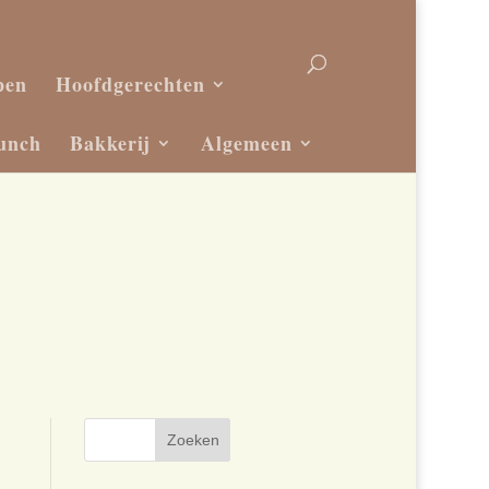
pen
Hoofdgerechten
unch
Bakkerij
Algemeen