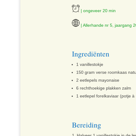
| ongeveer 20 min
| Allerhande nr 5, jaargang 2
Ingrediënten
1 vanillestokje
150 gram verse roomkaas natu
2 eetlepels mayonaise
6 rechthoekige plakken zalm
1 eetlepel forelkaviaar (potje
Bereiding
Halveer 1 vanillestokje in de 