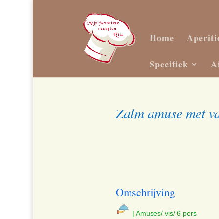
Home
Aperiti
Specifiek
A
Zalm amuse met va
Omschrijving
| Amuses/ vis/ 6 pers