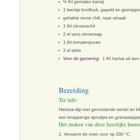
½
thl
gemalen karwij
1
teentje
knoflook, gepeld en gesnippe
gehakte verse chili, naar smaak
1
thl
citroenschil
2
el
vers citroensap
1
thl
tomatenpuree
2
el
tahin
Voor de garnering
: 1 thl harisa uit ee
Bereiding
Ter info
Harissa-dip met geroosterde wortel en ki
een knapperige spruitjes en granaatappel
Het maken van deze heerlijke hum
Verwarm de oven voor op 200 °C.