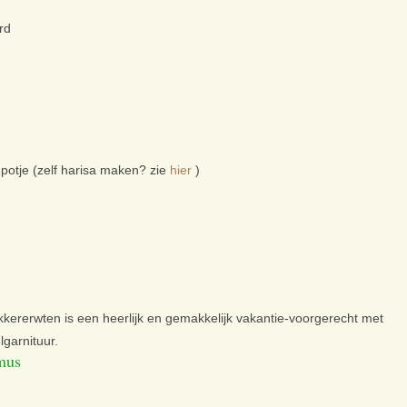
rd
n potje (zelf harisa maken? zie
hier
)
kkererwten is een heerlijk en gemakkelijk vakantie-voorgerecht met
garnituur.
mus