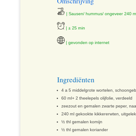
Omschrijving
| Sausen/ hummus/ ongeveer 240 m
| ± 25 min
| gevonden op internet
Ingrediënten
4 a
5
middelgrote wortelen, schoonge
60 ml
+ 2 theelepels olijfolie, verdeeld
zeezout en gemalen zwarte peper, na
240 ml
gekookte kikkererwten, uitgele
½
thl
gemalen komijn
½
thl
gemalen koriander