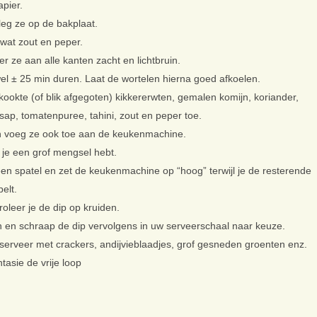
pier.
leg ze op de bakplaat.
 wat zout en peper.
r ze aan alle kanten zacht en lichtbruin.
l ± 25 min duren. Laat de wortelen hierna goed afkoelen.
ookte (of blik afgegoten) kikkererwten, gemalen komijn, koriander,
oensap, tomatenpuree, tahini, zout en peper toe.
 en voeg ze ook toe aan de keukenmachine.
 je een grof mengsel hebt.
 spatel en zet de keukenmachine op “hoog” terwijl je de resterende
elt.
roleer je de dip op kruiden.
 en schraap de dip vervolgens in uw serveerschaal naar keuze.
serveer met crackers, andijvieblaadjes, grof gesneden groenten enz.
asie de vrije loop