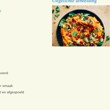
Uitgelichte afbeelding
l
boend
ar smaak
kt en afgespoeld