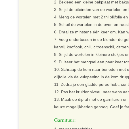
Bekleed een kleine bakplaat met bakpa
Snijd de uiteinden van de wortelen en 
Meng de wortelen met 2 thl olijfolie en
Schuif de wortelen in de oven en rooste
Draai ze minstens één keer om. Kan we
Voeg ondertussen in de blender de gek
karwij, knoflook, chili, citroenschil, citr
Snijd de wortelen in kleinere stukjes
Pulseer het mengsel een paar keer tot
Schraap de kom naar beneden met een
olijfolie via de vulopening in de kom drupp
Zodra je een gladde puree hebt, cont
Pas het kruidenniveau naar wens aan
Maak de dip af met de garnituren en 
keuze mogelijkheden genoeg. Geef je fant
Garnituur:
granaatappelpitjes