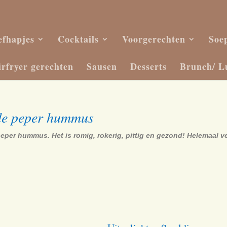
efhapjes
Cocktails
Voorgerechten
Soe
irfryer gerechten
Sausen
Desserts
Brunch/ L
ode peper hummus
eper hummus. Het is romig, rokerig, pittig en gezond! Helemaal v