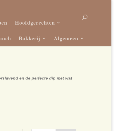
pen
Hoofdgerechten
unch
Bakkerij
Algemeen
erslavend en de perfecte dip met wat