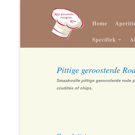
Home
Aperiti
Specifiek
A
Pittige geroosterde R
Smaakvolle pittige geroosterde rode p
crudités of chips.