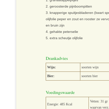
geroosterde pijnboompitten
knapperige spuitjesbladeren (kwart spr
olijfolie peper en zout en rooster ze ve
en bruin zijn
gehakte peterselie
extra scheutje olijfolie
Drankadvies
Wijn:
soorten wijn
Bier:
soorten bier
Voedingswaarde
Vetten: 31 gr
Energie: 485 Kcal
waarvan verz.