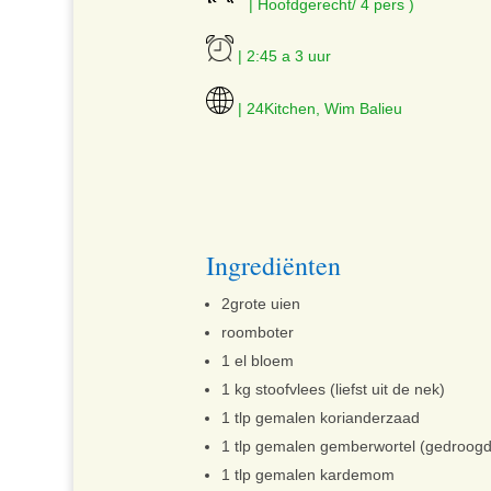
| Hoofdgerecht/ 4 pers )
| 2:45 a 3 uur
| 24Kitchen, Wim Balieu
Ingrediënten
2grote uien
roomboter
1
el bloem
1
kg stoofvlees (liefst uit de nek)
1
tlp gemalen korianderzaad
1 tlp gemalen gemberwortel (gedroogd
1 tlp gemalen kardemom