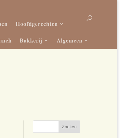
pen
Hoofdgerechten
unch
Bakkerij
Algemeen