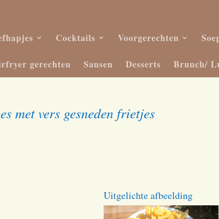
efhapjes
Cocktails
Voorgerechten
Soe
irfryer gerechten
Sausen
Desserts
Brunch/ L
es met vers gesneden frietjes
Uitgelichte afbeelding