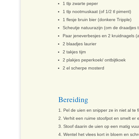
1 tlp zwarte peper
1 tlp nootmuskaat (of 1/2 tl piment)
1
flesje bruin bier (donkere Tripple)
Scheutje natuurazijn (om de draadjes t
Paar jeneverbesjes en 2 kruidnagels (
2
blaadjes laurier
2
takjes tijm
2
plakjes peperkoek/ ontbijtkoek
2
el scherpe mosterd
Bereiding
Pel de uien en snipper ze in niet al te f
Verhit een ruime stoofpot en smelt er e
Stoof daarin de uien op een matig vuur
Wentel het vlees kort in bloem en sch