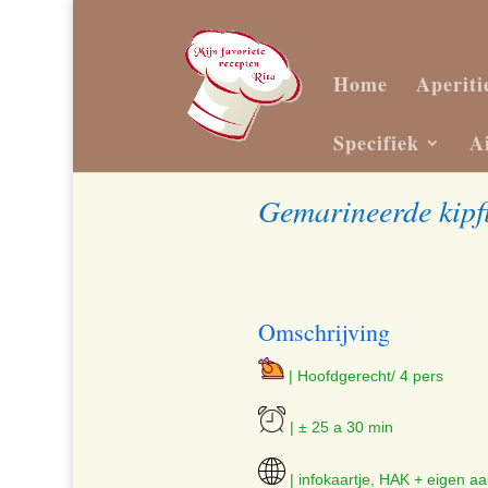
Home
Aperiti
Specifiek
A
Gemarineerde kipfi
Omschrijving
| Hoofdgerecht/ 4 pers
| ± 25 a 30 min
| infokaartje, HAK + eigen a