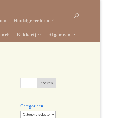
pen
Hoofdgerechten
unch
Bakkerij
Algemeen
Categorieën
Categorieën