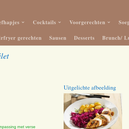
efhapjes
Cocktails
Voorgerechten
Soe
irfryer gerechten
Sausen
Desserts
Brunch/ L
let
Uitgelichte afbeelding
anpassing met verse