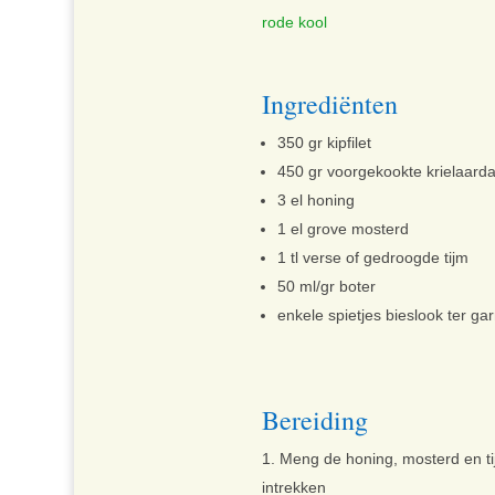
rode kool
Ingrediënten
350 gr kipfilet
450 gr voorgekookte krielaarda
3 el honing
1 el grove mosterd
1 tl verse of gedroogde tijm
50 ml/gr boter
enkele spietjes bieslook ter ga
Bereiding
Meng de honing, mosterd en tij
intrekken