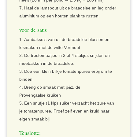
heeft (20 min per pond ⇒ 2,5 kg = 100 min)
Haal de lamsbout uit de braadslee en leg onder
aluminium op een houten plank te rusten.
voor de saus
Aanbaksels van uit de braadslee blussen en
losmaken met de witte Vermout
De trostomaatjes in 2 of 4 stukjes snijden en
meebakken in de braadslee.
Doe een klein blikje tomatenpuree erbij om te
binden.
Breng op smaak met p&z, de
Provençaalse kruiken
Een snufje (1 klp) suiker verzacht het zure van
je tomatenpuree. Proef zelf even en kruid naar
eigen smaak bij
Tenslotte;