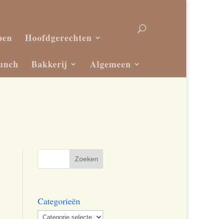
pen
Hoofdgerechten
unch
Bakkerij
Algemeen
Categorieën
Categorieën