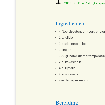
| 2014.03.11 – Colruyt inspirat
Ingrediënten
4 Noordzeetongen (vers of diep
1 andijvie
1 bosje lente uitjes
1 limoen
100 gr boter (kamertemperatuu
2 dl kokosmelk
4 el rijstolie
2 el sojasaus
zwarte peper en zout
Bereiding