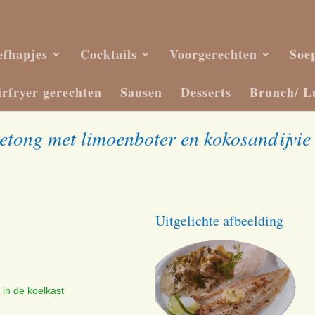
efhapjes
Cocktails
Voorgerechten
Soe
irfryer gerechten
Sausen
Desserts
Brunch/ L
tong met limoenboter en kokosandijvie
Uitgelichte afbeelding
 in de koelkast