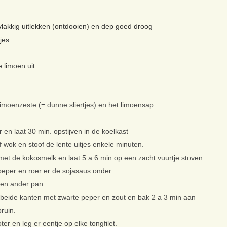
akkig uitlekken (ontdooien) en dep goed droog
jes
 limoen uit.
imoenzeste (= dunne sliertjes) en het limoensap.
 en laat 30 min. opstijven in de koelkast
 of wok en stoof de lente uitjes enkele minuten.
 met de kokosmelk en laat 5 a 6 min op een zacht vuurtje stoven.
eper en roer er de sojasaus onder.
 een ander pan.
beide kanten met zwarte peper en zout en bak 2 a 3 min aan
ruin.
ter en leg er eentje op elke tongfilet.