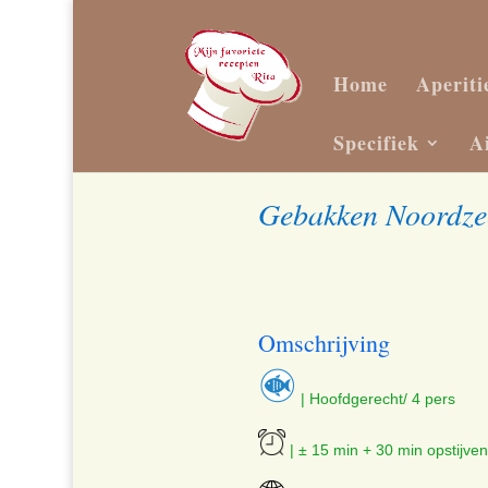
Home
Aperiti
Specifiek
A
Gebakken Noordzee
Omschrijving
| Hoofdgerecht/ 4 pers
| ± 15 min + 30 min opstijven