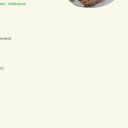
ie, Visfestival
vries)
r)