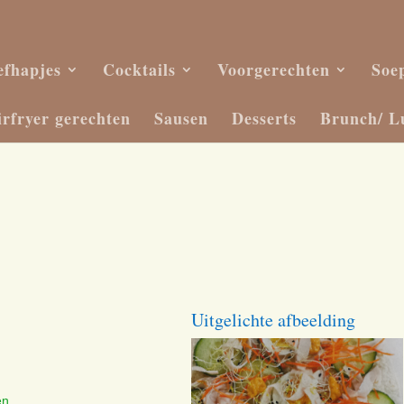
efhapjes
Cocktails
Voorgerechten
Soe
irfryer gerechten
Sausen
Desserts
Brunch/ L
Uitgelichte afbeelding
en