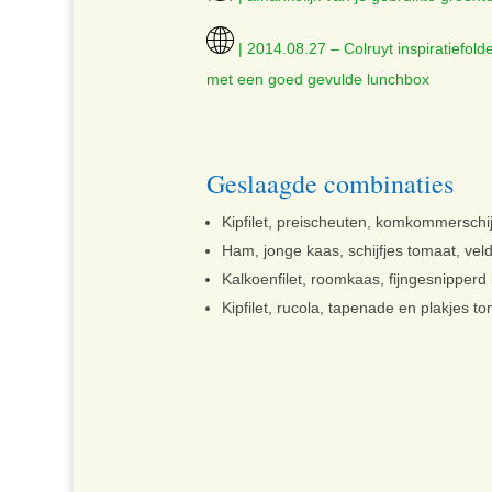
| 2014.08.27 – Colruyt inspiratiefold
met een goed gevulde lunchbox
Geslaagde combinaties
Kipfilet, preischeuten, komkommerschij
Ham, jonge kaas, schijfjes tomaat, ve
Kalkoenfilet, roomkaas, fijngesnipper
Kipfilet, rucola, tapenade en plakjes t