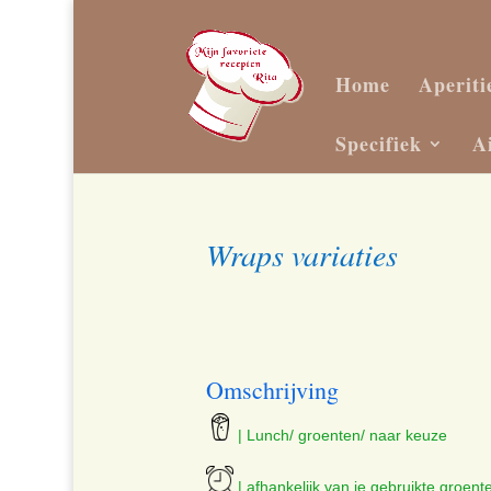
Home
Aperiti
Specifiek
A
Wraps variaties
Omschrijving
| Lunch/ groenten/ naar keuze
| afhankelijk van je gebruikte groent