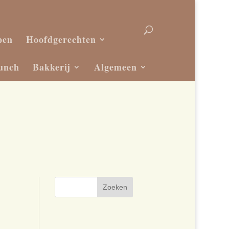
pen
Hoofdgerechten
unch
Bakkerij
Algemeen