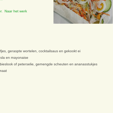
er. Naar het werk
fjes, geraspte wortelen, cocktailsaus en gekookt ei
ldsla en mayonaise
d bieslook of peterselie, gemengde scheuten en ananasstukjes
omaat