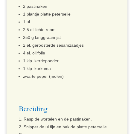
2 pastinaken
1 plantje platte peterselie
1 ui
2.5 dl lichte room
250 g langgraanrijst
2 el. geroosterde sesamzaadjes
4 el. olijfolie
1 klp. kerriepoeder
1 klp. kurkuma
zwarte peper (molen)
Bereiding
Rasp de wortelen en de pastinaken.
Snipper de ui fijn en hak de platte peterselie