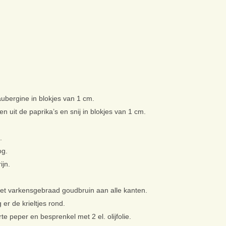
aubergine in blokjes van 1 cm.
ten uit de paprika’s en snij in blokjes van 1 cm.
.
og.
ijn.
k het varkensgebraad goudbruin aan alle kanten.
er de krieltjes rond.
e peper en besprenkel met 2 el. olijfolie.