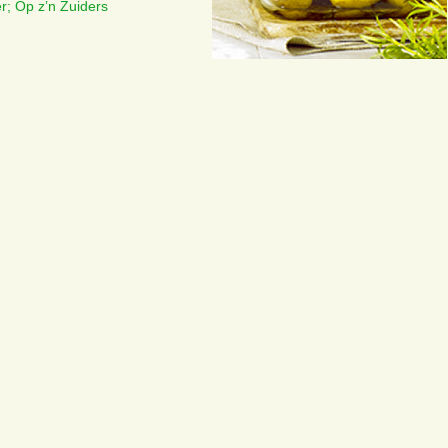
er; Op z’n Zuiders