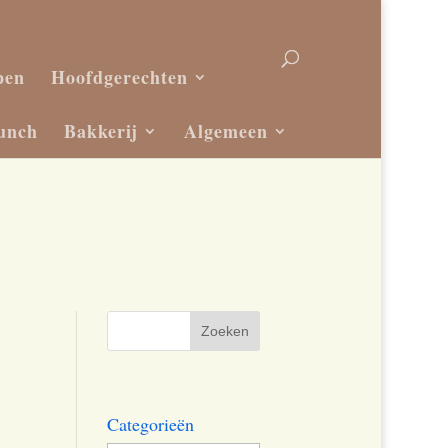
pen
Hoofdgerechten
unch
Bakkerij
Algemeen
Categorieën