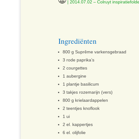
| 2014.07.02 – Colruyt inspiratiefold
Ingrediënten
800 g Suprême varkensgebraad
3 rode paprika’s
2 courgettes
1 aubergine
1 plantje basilicum
3 takjes rozemarijn (vers)
800 g krielaardappelen
2 teentjes knoflook
1 ui
2 el. kappertjes
6 el. olijfolie