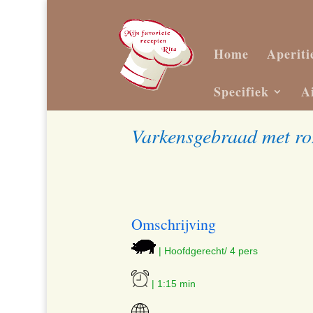
Home
Aperiti
Specifiek
A
Varkensgebraad met roz
Omschrijving
| Hoofdgerecht/ 4 pers
| 1:15 min