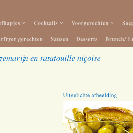
efhapjes
Cocktails
Voorgerechten
Soe
irfryer gerechten
Sausen
Desserts
Brunch/ L
emarijn en ratatouille niçoise
Uitgelichte afbeelding