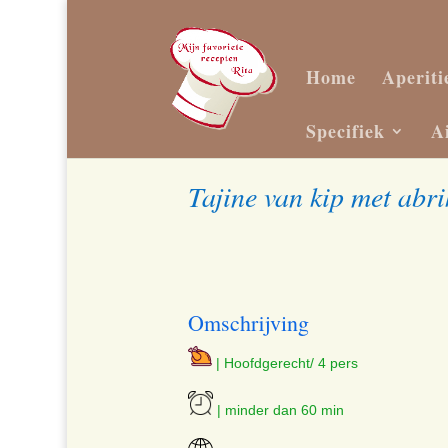
Home
Aperiti
Specifiek
A
Tajine van kip met abr
Omschrijving
| Hoofdgerecht/ 4 pers
| minder dan 60 min