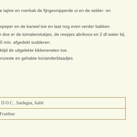
fde tajine en roerbak de fijngesnipperde ui en de selder- en
epeper en de kaneel toe en laat nog even verder bakken.
n doe er de tomatenstukjes, de reepjes abrikoos en 2 dl water bij.
50 min. afgedekt sudderen.
tijd de uitgelekte kikkererwten toe.
roenzeste en gehakte korianderblaadjes.
D.O.C., Sardegna, Italië
Fruitbier