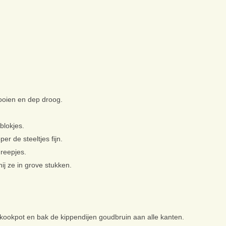
ooien en dep droog.
blokjes.
er de steeltjes fijn.
reepjes.
nij ze in grove stukken.
een kookpot en bak de kippendijen goudbruin aan alle kanten.