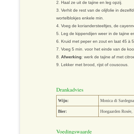
Haal ze uit de tajine en leg opzij.
Verhit de rest van de olijfolie in dezel
wortelblokjes enkele min.
Voeg de koriandersteeltjes, de cayenn
Leg de kippendijen weer in de tajine e
Kruid met peper en zout en laat 45 à 
Voeg 5 min. voor het einde van de kook
Afwerking
: werk de tajine af met cit
Lekker met brood, rijst of couscous.
Drankadvies
Wijn:
Monica di Sardegna 
Bier:
Hoegaarden Rosée, 
Voedingswaarde