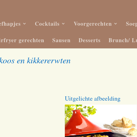
efhapjes
Cocktails
Voorgerechten
Soe
irfryer gerechten
Sausen
Desserts
Brunch/ L
ikoos en kikkererwten
Uitgelichte afbeelding