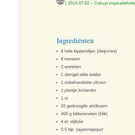
| 2014.07.02 – Colruyt inspiratiefold
Ingrediënten
4 hele kippendijen (diepvries)
8 tomaten
2 wortelen
1 stengel witte selder
1 onbehandelde citroen
1 plantje koriander
1 ui
15 gedroogde abrikozen
400 g kikkererwten (blik)
4 el. olijfolie
0.5 klp. cayennepeper