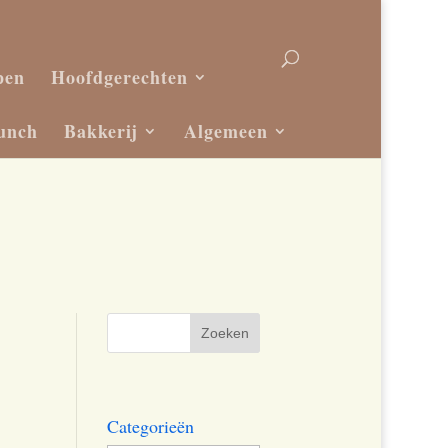
pen
Hoofdgerechten
unch
Bakkerij
Algemeen
Categorieën