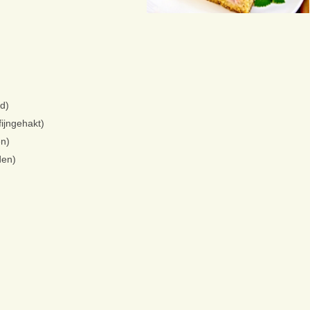
d)
ijngehakt)
en)
den)