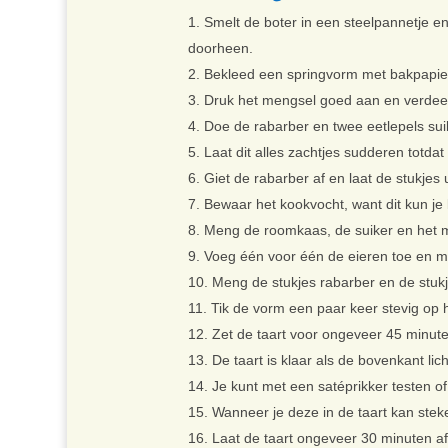
Smelt de boter in een steelpannetje e
doorheen.
Bekleed een springvorm met bakpapier
Druk het mengsel goed aan en verdeel
Doe de rabarber en twee eetlepels sui
Laat dit alles zachtjes sudderen totda
Giet de rabarber af en laat de stukjes 
Bewaar het kookvocht, want dit kun je l
Meng de roomkaas, de suiker en het me
Voeg één voor één de eieren toe en me
Meng de stukjes rabarber en de stuk
Tik de vorm een paar keer stevig op 
Zet de taart voor ongeveer 45 minut
De taart is klaar als de bovenkant lich
Je kunt met een satéprikker testen of 
Wanneer je deze in de taart kan steke
Laat de taart ongeveer 30 minuten a