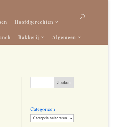
pen
Hoofdgerechten
unch
Bakkerij
Algemeen
Categorieën
Categorieën