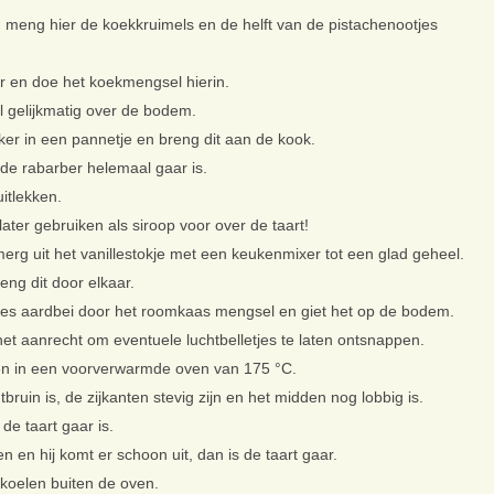
n meng hier de koekkruimels en de helft van de pistachenootjes
 en doe het koekmengsel hierin.
 gelijkmatig over de bodem.
ker in een pannetje en breng dit aan de kook.
t de rabarber helemaal gaar is.
uitlekken.
ater gebruiken als siroop voor over de taart!
rg uit het vanillestokje met een keukenmixer tot een glad geheel.
ng dit door elkaar.
jes aardbei door het roomkaas mengsel en giet het op de bodem.
het aanrecht om eventuele luchtbelletjes te laten ontsnappen.
en in een voorverwarmde oven van 175 °C.
tbruin is, de zijkanten stevig zijn en het midden nog lobbig is.
de taart gaar is.
n en hij komt er schoon uit, dan is de taart gaar.
fkoelen buiten de oven.