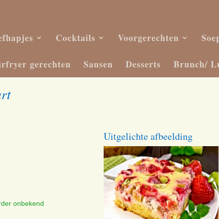
efhapjes
Cocktails
Voorgerechten
Soe
irfryer gerechten
Sausen
Desserts
Brunch/ L
rt
Uitgelichte afbeelding
erder onbekend