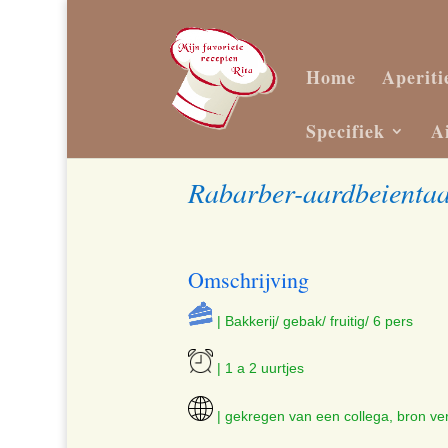
Home
Aperiti
Specifiek
A
Rabarber-aardbeientaa
Omschrijving
| Bakkerij/ gebak/ fruitig/ 6 pers
| 1 a 2 uurtjes
| gekregen van een collega, bron v