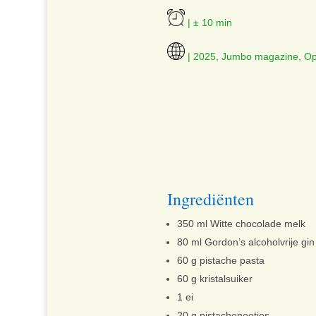
| ± 10 min
| 2025, Jumbo magazine, Op
Ingrediënten
350 ml Witte chocolade melk
80 ml Gordon’s alcoholvrije gin
60 g pistache pasta
60 g kristalsuiker
1 ei
20 g pistachenootjes