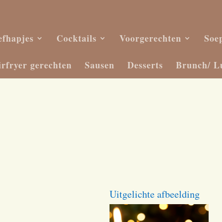
efhapjes
Cocktails
Voorgerechten
Soe
irfryer gerechten
Sausen
Desserts
Brunch/ L
Uitgelichte afbeelding