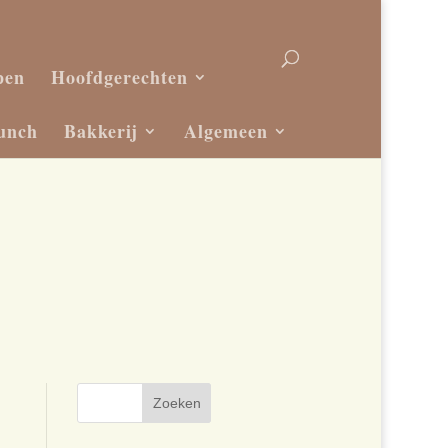
pen
Hoofdgerechten
unch
Bakkerij
Algemeen