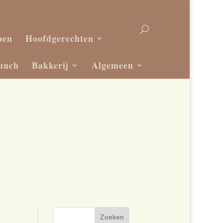
pen
Hoofdgerechten
unch
Bakkerij
Algemeen