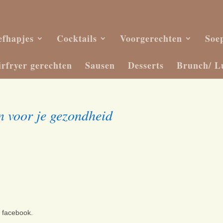
efhapjes
Cocktails
Voorgerechten
Soe
irfryer gerechten
Sausen
Desserts
Brunch/ L
n voor je gezondheid
p facebook.