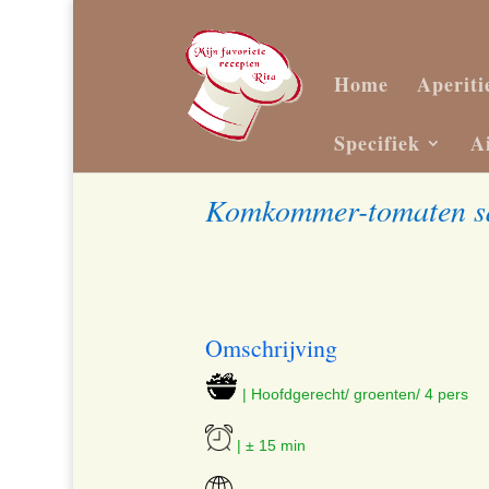
Home
Aperiti
Specifiek
A
Komkommer-tomaten sa
Omschrijving
| Hoofdgerecht/ groenten/ 4 pers
| ± 15 min