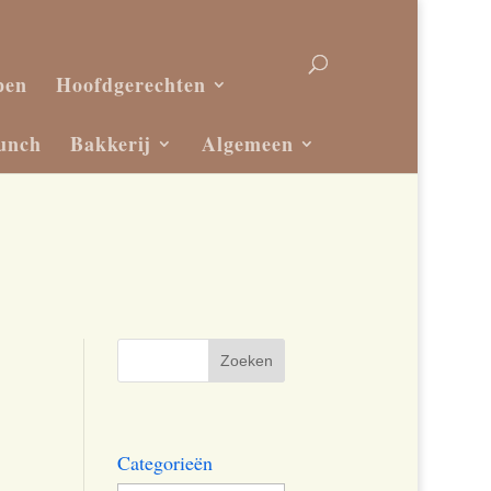
pen
Hoofdgerechten
unch
Bakkerij
Algemeen
Categorieën