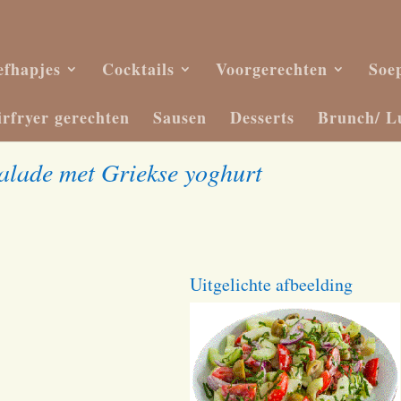
efhapjes
Cocktails
Voorgerechten
Soe
irfryer gerechten
Sausen
Desserts
Brunch/ L
lade met Griekse yoghurt
Uitgelichte afbeelding