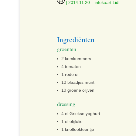
| 2014.11.20 – infokaart Lidl
Ingrediënten
groenten
2 komkommers
4 tomaten
1 rode ui
10 blaadjes munt
10 groene olijven
dressing
4 el Griekse yoghurt
1 el olijfolie
1 knoflookteentje