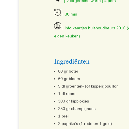
| Voorgerecht, warm | 4 pers
| 30 min
| info kaartjes huishoudbeurs 2016 (
eigen keuken)
Ingrediënten
80 gr boter
60 gr bloem
5 dl groenten- (of kippen)bouillon
1 dl room
300 gr kipblokjes
250 gr champignons
1 prei
2 paprika’s (1 rode en 1 gele)