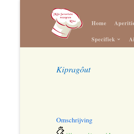
Home
Aperiti
Specifiek
A
Kipragôut
Omschrijving