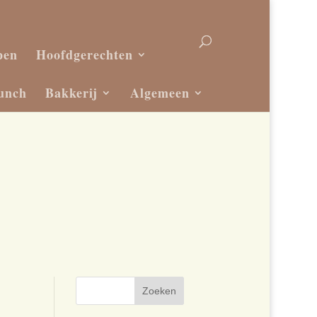
pen
Hoofdgerechten
unch
Bakkerij
Algemeen