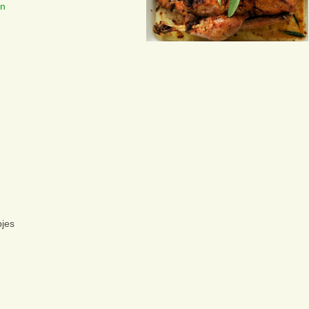
en
pjes