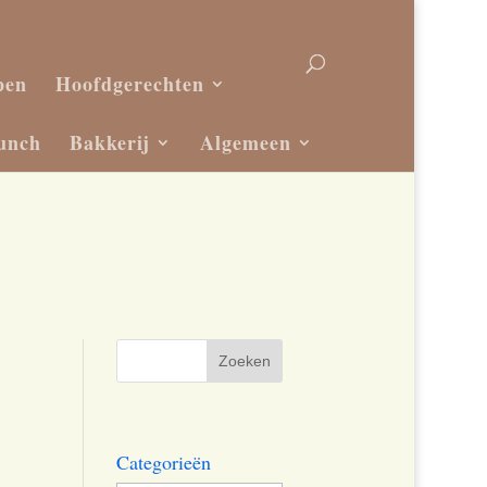
pen
Hoofdgerechten
unch
Bakkerij
Algemeen
Categorieën