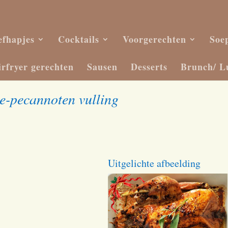
efhapjes
Cocktails
Voorgerechten
Soe
irfryer gerechten
Sausen
Desserts
Brunch/ L
e-pecannoten vulling
Uitgelichte afbeelding