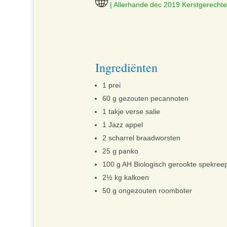
| Allerhande dec 2019 Kerstgerecht
Ingrediënten
1 prei
60 g gezouten pecannoten
1 takje verse salie
1 Jazz appel
2 scharrel braadworsten
25 g panko
100 g AH Biologisch gerookte spekree
2½ kg kalkoen
50 g ongezouten roomboter