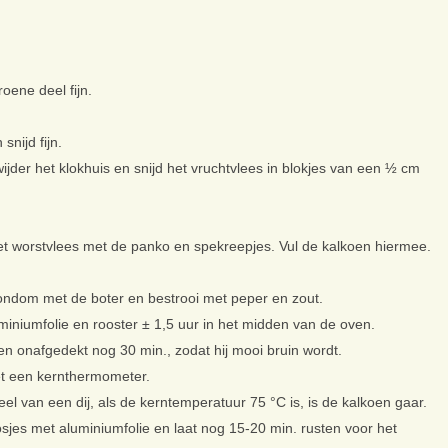
roene deel fijn.
snijd fijn.
wijder het klokhuis en snijd het vruchtvlees in blokjes van een ½ cm
het worstvlees met de panko en spekreepjes. Vul de kalkoen hiermee.
rondom met de boter en bestrooi met peper en zout.
miniumfolie en rooster ± 1,5 uur in het midden van de oven.
oen onafgedekt nog 30 min., zodat hij mooi bruin wordt.
et een kernthermometer.
el van een dij, als de kerntemperatuur 75 °C is, is de kalkoen gaar.
osjes met aluminiumfolie en laat nog 15-20 min. rusten voor het