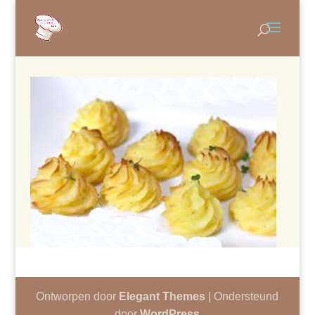
Ontworpen door
Elegant Themes
| Ondersteund
door
WordPress