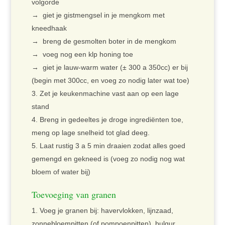
volgorde
→ giet je gistmengsel in je mengkom met
kneedhaak
→ breng de gesmolten boter in de mengkom
→ voeg nog een klp honing toe
→ giet je lauw-warm water (± 300 a 350cc) er bij
(begin met 300cc, en voeg zo nodig later wat toe)
Zet je keukenmachine vast aan op een lage
stand
Breng in gedeeltes je droge ingrediënten toe,
meng op lage snelheid tot glad deeg.
Laat rustig 3 a 5 min draaien zodat alles goed
gemengd en gekneed is (voeg zo nodig nog wat
bloem of water bij)
Toevoeging van granen
Voeg je granen bij: havervlokken, lijnzaad,
zonnebloempitten (of pompoenpitten), bulgur,