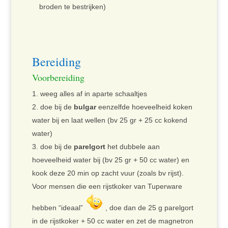
broden te bestrijken)
Bereiding
Voorbereiding
weeg alles af in aparte schaaltjes
doe bij de
bulgar
eenzelfde hoeveelheid koken
water bij en laat wellen (bv 25 gr + 25 cc kokend
water)
doe bij de
parelgort
het dubbele aan
hoeveelheid water bij (bv 25 gr + 50 cc water) en
kook deze 20 min op zacht vuur (zoals bv rijst).
Voor mensen die een rijstkoker van Tuperware
hebben “ideaal”
, doe dan de 25 g parelgort
in de rijstkoker + 50 cc water en zet de magnetron