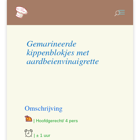
Gemarineerde
kippenblokjes met
aardbeienvinaigrette
Omschrijving
| Hoofdgerecht/ 4 pers
| ± 1 uur