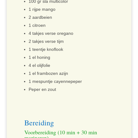
100 gr sla multicolor
1 rijpe mango
2 aardbeien
1 citroen
4 takjes verse oregano
2 takjes verse tijm
1 teentje knoflook
1 el honing
4 el olijfolie
1 el frambozen azijn
1 mespuntje cayennepeper
Peper en zout
Bereiding
Voorbereiding (10 min + 30 min
marineren)