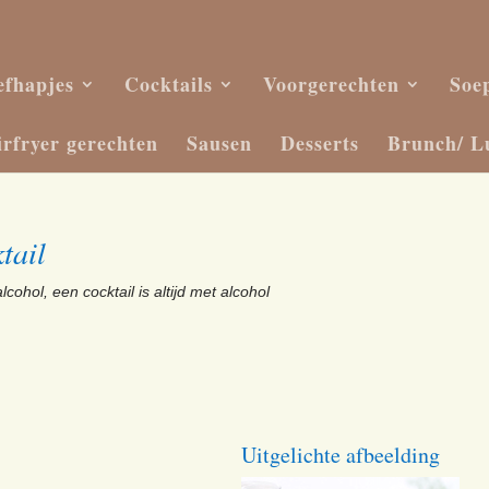
efhapjes
Cocktails
Voorgerechten
Soe
irfryer gerechten
Sausen
Desserts
Brunch/ L
tail
lcohol, een cocktail is altijd met alcohol
Uitgelichte afbeelding