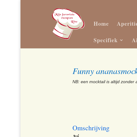
Home
Aperiti
Specifiek
A
Funny ananasmock
NB: een mocktail is altijd zonder a
Omschrijving