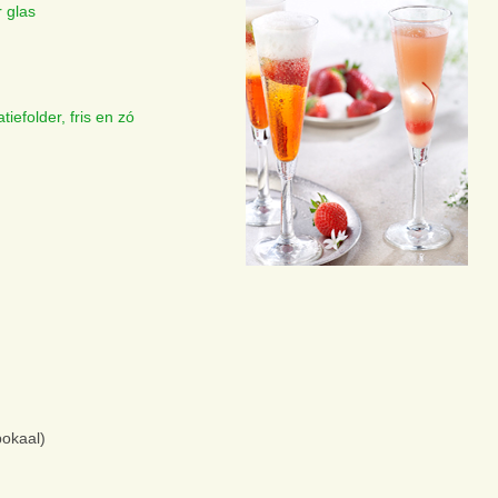
r glas
tiefolder, fris en zó
bokaal)