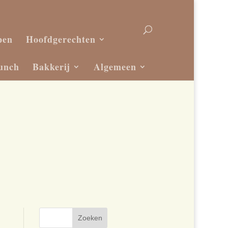
pen
Hoofdgerechten
unch
Bakkerij
Algemeen