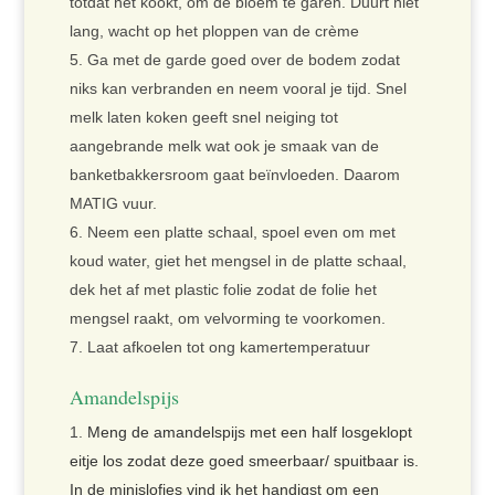
totdat het kookt, om de bloem te garen. Duurt niet
lang, wacht op het ploppen van de crème
Ga met de garde goed over de bodem zodat
niks kan verbranden en neem vooral je tijd. Snel
melk laten koken geeft snel neiging tot
aangebrande melk wat ook je smaak van de
banketbakkersroom gaat beïnvloeden. Daarom
MATIG vuur.
Neem een platte schaal, spoel even om met
koud water, giet het mengsel in de platte schaal,
dek het af met plastic folie zodat de folie het
mengsel raakt, om velvorming te voorkomen.
Laat afkoelen tot ong kamertemperatuur
Amandelspijs
Meng de amandelspijs met een half losgeklopt
eitje los zodat deze goed smeerbaar/ spuitbaar is.
In de minislofjes vind ik het handigst om een