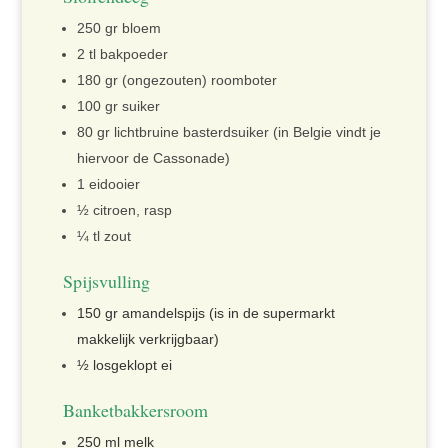
250 gr bloem
2 tl bakpoeder
180 gr (ongezouten) roomboter
100 gr suiker
80 gr lichtbruine basterdsuiker (in Belgie vindt je
hiervoor de Cassonade)
1 eidooier
½ citroen, rasp
¼ tl zout
Spijsvulling
150 gr amandelspijs (is in de supermarkt
makkelijk verkrijgbaar)
½ losgeklopt ei
Banketbakkersroom
250 ml melk