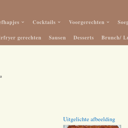
efhapjes
Cocktails
Voorgerechten
Soe
irfryer gerechten
Sausen
Desserts
Brunch/ L
a
Uitgelichte afbeelding