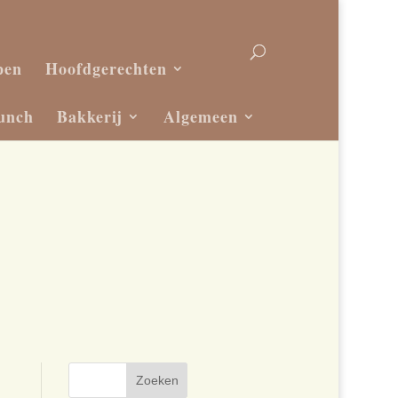
pen
Hoofdgerechten
unch
Bakkerij
Algemeen