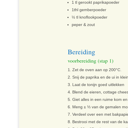
1 tl gerookt paprikapoeder
1thl gemberpoeder
½ tl knoflookpoeder
peper & zout
Bereiding
voorbereiding (stap 1)
Zet de oven aan op 200°C.
Snij de paprika en de ui in klei
Laat de tonijn goed uitlekken
Blend de eieren, cottage chee
Giet alles in een ruime kom en 
Meng ± ⅓ van de gemalen moz
Verdeel over een met bakpapie
Bestrooi met de rest van de ka