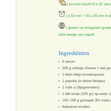
| brunch/ lunch/ 8 a 10 per
| ± 10 min + 30 a 35 min in 
| gezien op instagram/ groep
klein beetje van mijzelf
Ingrediënten
6 eieren
200 g cottage cheese + wat g
1 klein blikje tomatenpuree
1 paprika (in kleine blokjes)
1 rode ui (fijngesneden)
1 blik tonijn (160 gr) op water (
150–180 g geraspte 30+ kaas (
Italiaanse kruiden