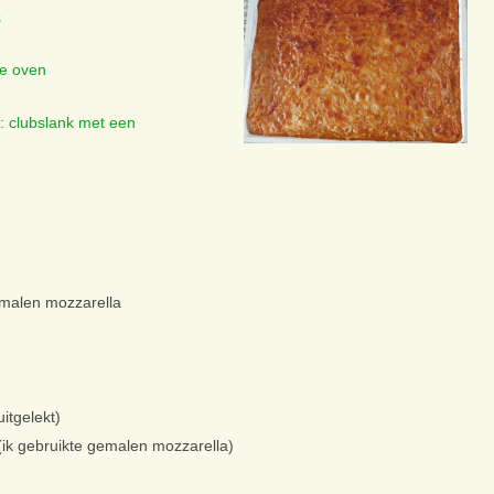
s
de oven
: clubslank met een
emalen mozzarella
uitgelekt)
ik gebruikte gemalen mozzarella)