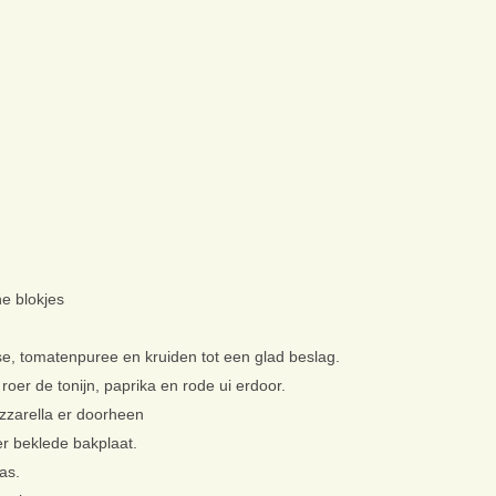
ne blokjes
se, tomatenpuree en kruiden tot een glad beslag.
roer de tonijn, paprika en rode ui erdoor.
zarella er doorheen
r beklede bakplaat.
as.