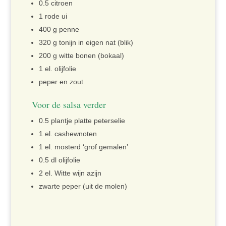
0.5 citroen
1 rode ui
400 g penne
320 g tonijn in eigen nat (blik)
200 g witte bonen (bokaal)
1 el. olijfolie
peper en zout
Voor de salsa verder
0.5 plantje platte peterselie
1 el. cashewnoten
1 el. mosterd ‘grof gemalen’
0.5 dl olijfolie
2 el. Witte wijn azijn
zwarte peper (uit de molen)