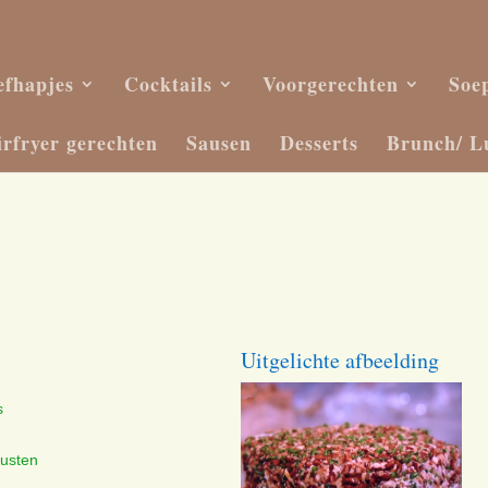
efhapjes
Cocktails
Voorgerechten
Soe
irfryer gerechten
Sausen
Desserts
Brunch/ L
Uitgelichte afbeelding
s
rusten