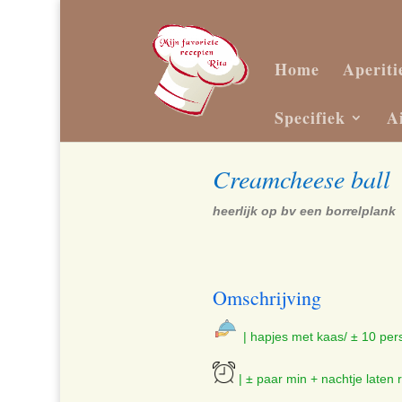
Home
Aperiti
Specifiek
A
Creamcheese ball
heerlijk op bv een borrelplank
Omschrijving
| hapjes met kaas/ ± 10 per
| ± paar min + nachtje laten 