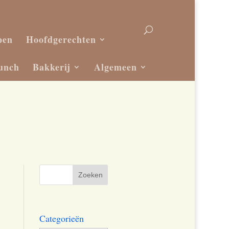
pen
Hoofdgerechten
unch
Bakkerij
Algemeen
Categorieën