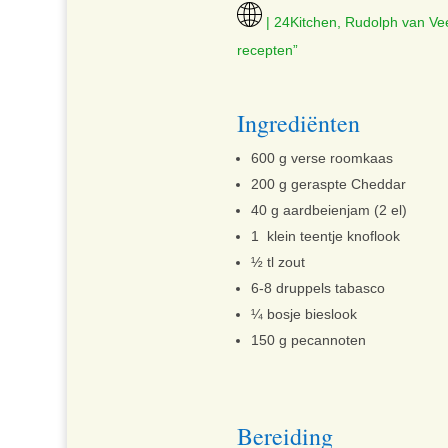
| 24Kitchen, Rudolph van Vee
recepten”
Ingrediënten
600 g verse roomkaas
200 g geraspte Cheddar
40 g aardbeienjam (2 el)
1 klein teentje knoflook
½ tl zout
6-8 druppels tabasco
¼ bosje bieslook
150 g pecannoten
Bereiding