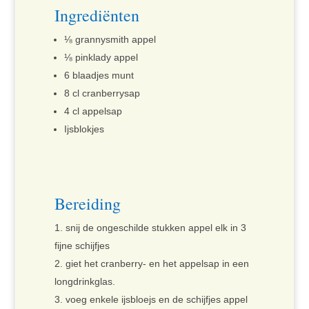
Ingrediënten
⅛ grannysmith appel
⅛ pinklady appel
6 blaadjes munt
8 cl cranberrysap
4 cl appelsap
Ijsblokjes
Bereiding
snij de ongeschilde stukken appel elk in 3
fijne schijfjes
giet het cranberry- en het appelsap in een
longdrinkglas.
voeg enkele ijsbloejs en de schijfjes appel