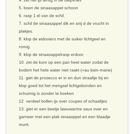
zet het ijs terug in de diepvries
boen de sinaasappel schoon
rasp 1 el van de schil.
schil de sinaasappel dik en snij d de vrucht in
plakjes.
klop de eidooiers met de suiker lichtgeel en
romig.
klop de sinaasappelrasp erdoor.
zet de kom op een pan heet water zodat de
bodem het hete water niet raakt (=au bain-marie)
giet de prosecco er in en dun straaltje bij en
klop goed tot het mengsel lichtgebonden en
schuimig is zonder te koeken
verdeel bollen ijs over coupes of schaaltjes
giet er een beetje lawuwarme saus over en
garneer met een plak sinaasppel en een blaadje
munt.