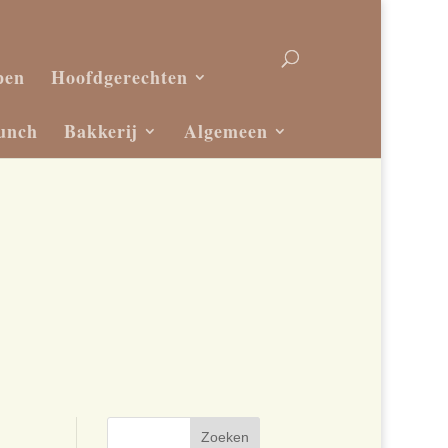
pen
Hoofdgerechten
unch
Bakkerij
Algemeen