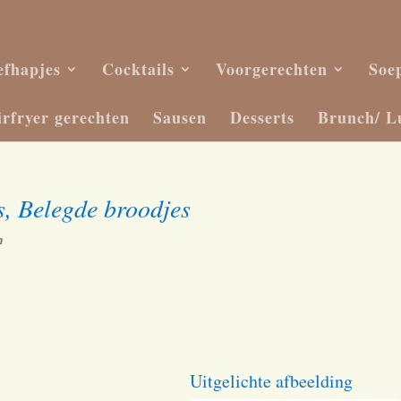
efhapjes
Cocktails
Voorgerechten
Soe
irfryer gerechten
Sausen
Desserts
Brunch/ L
s, Belegde broodjes
m
Uitgelichte afbeelding