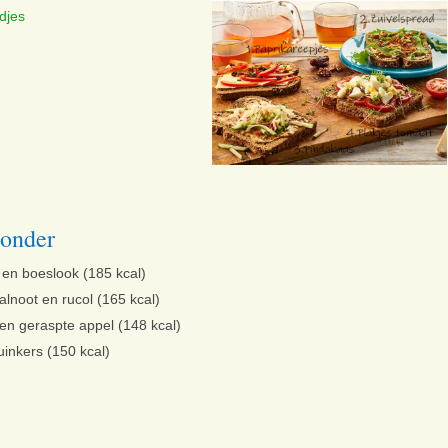
djes
sonder
 en boeslook (185 kcal)
alnoot en rucol (165 kcal)
n geraspte appel (148 kcal)
uinkers (150 kcal)