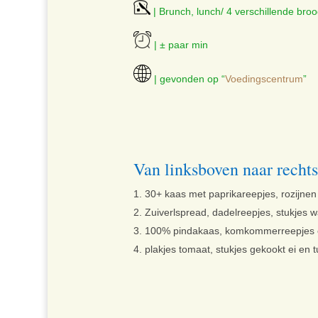
| Brunch, lunch/ 4 verschillende broo
| ± paar min
| gevonden op “
Voedingscentrum
”
Van linksboven naar recht
30+ kaas met paprikareepjes, rozijnen
Zuiverlspread, dadelreepjes, stukjes w
100% pindakaas, komkommerreepjes e
plakjes tomaat, stukjes gekookt ei en t