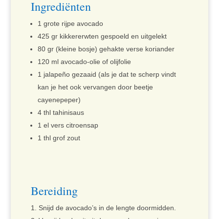
Ingrediënten
1 grote rijpe avocado
425 gr kikkererwten gespoeld en uitgelekt
80 gr (kleine bosje) gehakte verse koriander
120 ml avocado-olie of olijfolie
1 jalapeño gezaaid (als je dat te scherp vindt
kan je het ook vervangen door beetje
cayenepeper)
4 thl tahinisaus
1 el vers citroensap
1 thl grof zout
Bereiding
Snijd de avocado’s in de lengte doormidden.