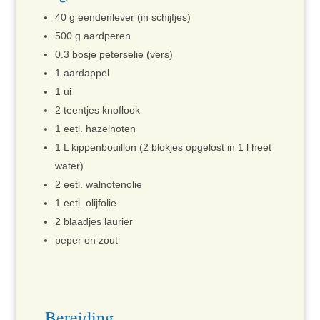
40 g eendenlever (in schijfjes)
500 g aardperen
0.3 bosje peterselie (vers)
1 aardappel
1 ui
2 teentjes knoflook
1 eetl. hazelnoten
1 L kippenbouillon (2 blokjes opgelost in 1 l heet
water)
2 eetl. walnotenolie
1 eetl. olijfolie
2 blaadjes laurier
peper en zout
Bereiding